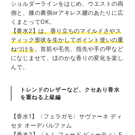
ショルダーラインをはじめ、ウエストの両
側と、膝の裏側orアキレス腱のあたりに広
くまとってOK。
【香水2】は、香り立ちのマイルドさやス
ティック形状を生かしてポイント使いの重
ねづけを
。首筋や毛先、指先や手の甲など
になじませて、ほのかな香りの変化を楽し
んで。
トレンドのレザーなど、クセあり香水
を重ねる上級編
【香水1】〈フェラガモ〉サヴァーネ ディ
セタ オーデパルファム
【香水2】〈トム フォード ビューティ〉F