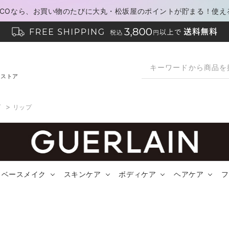
PACOなら、お買い物のたびに大丸・松坂屋のポイントが貯まる！使え
ンストア
>
プ
リップ
ベースメイク
スキンケア
ボディケア
ヘアケア
フ