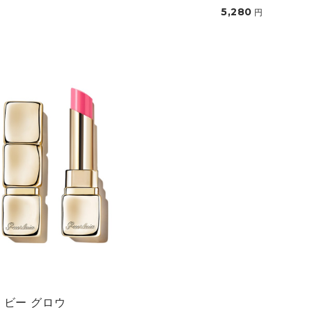
5,280
円
 ビー グロウ