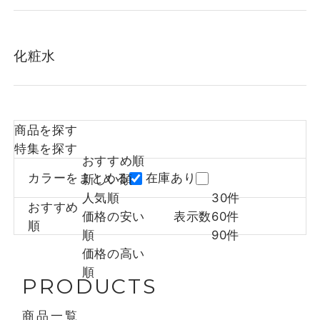
化粧水
商品を探す
特集を探す
おすすめ順
カラーをまとめる
在庫あり
新しい順
人気順
30件
おすすめ
価格の安い
表示数
60件
順
順
90件
価格の高い
順
PRODUCTS
商品一覧