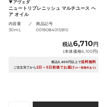
アヴェダ
ニュートリプレニッシュ マルチユース ヘ
ア オイル
内容量
商品記号
30mL
0018084015810
6,710
税込
円
(本体価格
6,100
円)
送料無料
税込5,400円以上で
2日～5日前後でお届け
ご注文完了から
(※一部除外あり)