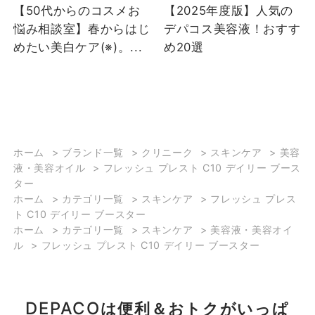
【50代からのコスメお
【2025年度版】人気の
る、集中エイジングケア
悩み相談室】春からはじ
デパコス美容液！おすす
*2 です🙋‍♀️ ビタミンC*1
めたい美白ケア(※)。...
め20選
配合 1本を1週間くらいで
使い切るのがおすすめで
す❣️ 4本セットなので28
日間連続使用で集中ケア
も良し🙆🏻‍♀️ 気合いの入る予
定の1週間前に1本使うの
も良し🙆🏻‍♀️ 1箱あると安心
ホーム
>
ブランド一覧
>
クリニーク
>
スキンケア
>
美容
液・美容オイル
>
フレッシュ プレスト C10 デイリー ブース
なクリニークのフレッシ
ター
ュプレストC10デイリー
ホーム
>
カテゴリ一覧
>
スキンケア
>
フレッシュ プレス
ブースター🍊 夏のイベン
ト C10 デイリー ブースター
トの予定のある方にもピ
ホーム
>
カテゴリ一覧
>
スキンケア
>
美容液・美容オイ
ッタリですよー🌺✨ *1
ル
>
フレッシュ プレスト C10 デイリー ブースター
アスコルビン酸 製品の抗
酸化剤 *2年を重ねた肌に
潤いを与えること
DEPACO
は便利＆おトクがいっぱ