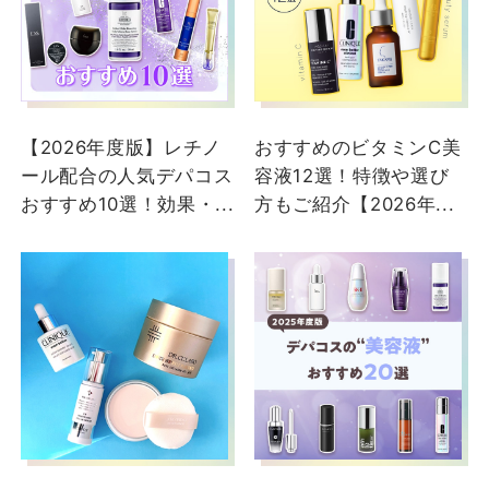
羽宮
大丸下関店
【2026年度版】レチノ
おすすめのビタミンC美
ール配合の人気デパコス
容液12選！特徴や選び
おすすめ10選！効果・...
方もご紹介【2026年...
2024/07/17
【🍊ギフトにも🎁✨使い
切り濃密集中ケア🍊】 こ
んにちは😊 本日はクリニ
ークの濃密集中ケアのご
紹介💛 ビタミンC*1 をフ
レッシュなうちに使い切