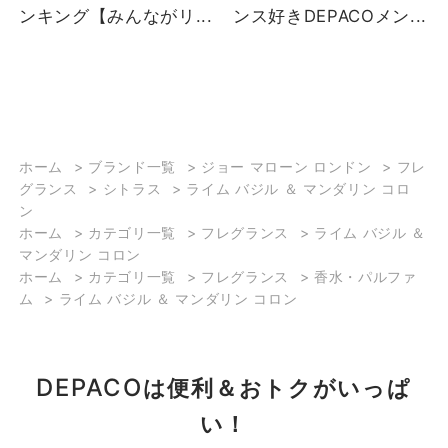
ンキング【みんながリ...
ンス好きDEPACOメン...
ホーム
>
ブランド一覧
>
ジョー マローン ロンドン
>
フレ
グランス
>
シトラス
>
ライム バジル ＆ マンダリン コロ
ン
ホーム
>
カテゴリ一覧
>
フレグランス
>
ライム バジル ＆
マンダリン コロン
ホーム
>
カテゴリ一覧
>
フレグランス
>
香水・パルファ
ム
>
ライム バジル ＆ マンダリン コロン
DEPACO
は便利＆おトクがいっぱ
い！