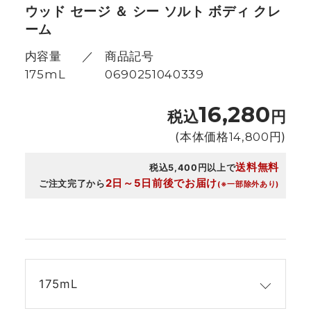
ウッド セージ ＆ シー ソルト ボディ クレ
ーム
内容量
商品記号
175mL
0690251040339
16,280
税込
円
(本体価格
14,800
円)
送料無料
税込5,400円以上で
2日～5日前後でお届け
ご注文完了から
(※一部除外あり)
175mL