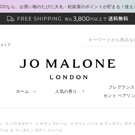
PACOなら、お買い物のたびに大丸・松坂屋のポイントが貯まる！使え
ンストア
フレグランス
ホーム
人気の香り
セント ペアリ
>
>
>
ン
バス＆ボディ
ボディ クレーム
ライム バジル ＆ マンダリン ボデ
バジル ＆ マンダリン ボディ クレーム