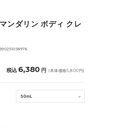
 マンダリン ボディ クレ
690251058976
6,380
税込
円
(本体価格
5,800
円)