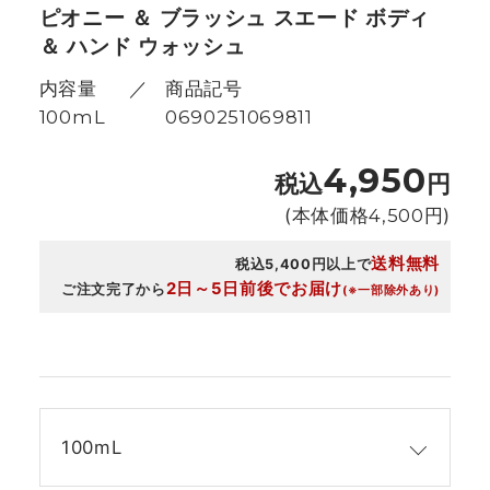
ピオニー ＆ ブラッシュ スエード ボディ
＆ ハンド ウォッシュ
内容量
商品記号
100mL
0690251069811
4,950
税込
円
(本体価格
4,500
円)
送料無料
税込5,400円以上で
2日～5日前後でお届け
ご注文完了から
(※一部除外あり)
100mL