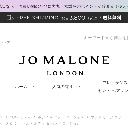
PACOなら、お買い物のたびに大丸・松坂屋のポイントが貯まる！使え
ンストア
フレグランス
ホーム
人気の香り
セント ペアリ
>
>
>
ン
バス＆ボディ
ボディ ＆ ハンド ローション
ウッド セージ ＆ シー
セージ ＆ シー ソルト ボディ ＆ ハンド ローション