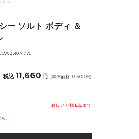
ーション
 シー ソルト ボディ ＆
ン
0690251074075
11,660
税込
円
(本体価格
10,600
円)
おひとり様8点まで
せん。