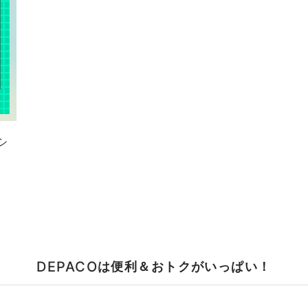
シ
DEPACO
は便利＆おトクがいっぱい！