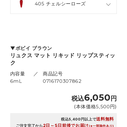
405 チェルシーローズ
ボビイ ブラウン
リュクス マット リキッド リップスティッ
ク
内容量
商品記号
6mL
0716170307862
6,050
税込
円
(本体価格
5,500
円)
送料無料
税込5,400円以上で
2日～5日前後でお届け
ご注文完了から
(※一部除外あり)