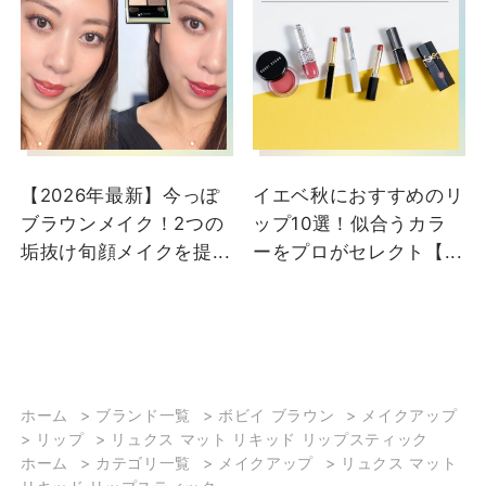
【2026年最新】今っぽ
イエベ秋におすすめのリ
ブラウンメイク！2つの
ップ10選！似合うカラ
垢抜け旬顔メイクを提...
ーをプロがセレクト【...
ホーム
>
ブランド一覧
>
ボビイ ブラウン
>
メイクアップ
>
リップ
>
リュクス マット リキッド リップスティック
ホーム
>
カテゴリ一覧
>
メイクアップ
>
リュクス マット