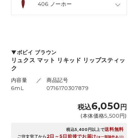
406 ノーホー
ボビイ ブラウン
リュクス マット リキッド リップスティッ
ク
内容量
商品記号
6mL
0716170307879
6,050
税込
円
(本体価格
5,500
円)
送料無料
税込5,400円以上で
2日～5日前後でお届け
ご注文完了から
(※一部除外あり)