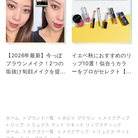
【2026年最新】今っぽ
イエベ秋におすすめのリ
ブラウンメイク！2つの
ップ10選！似合うカラ
垢抜け旬顔メイクを提...
ーをプロがセレクト【...
ホーム
>
ブランド一覧
>
ボビイ ブラウン
>
メイクアップ
>
リップ
>
リュクス マット リキッド リップスティック
ホーム
>
カテゴリ一覧
>
メイクアップ
>
リュクス マット