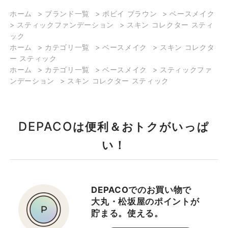
ホーム
>
ブランド一覧
>
ボビイ ブラウン
>
ベースメイク
>
スティックファンデーション
>
スキン コレクター スティ
ショップスタッフ・ブランド担当者のおすす
ック
めをご紹介
ホーム
>
カテゴリ一覧
>
ベースメイク
>
スキン コレクタ
ー スティック
ホーム
>
カテゴリ一覧
>
ベースメイク
>
スティックファ
ンデーション
>
スキン コレクター スティック
DEPACO
は便利＆おトクがいっぱ
い！
DEPACOでのお買い物で
大丸・松坂屋のポイントが
貯まる。使える。