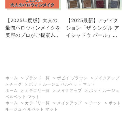
【2025年度版】大人の
【2025最新】アディク
最旬ハロウィンメイクを
ション「ザ シングル ア
美容のプロがご提案♪...
イシャドウ パール」...
ホーム
>
ブランド一覧
>
ボビイ ブラウン
>
メイクアップ
>
チーク
>
ポット ルージュ ベルベット マット
ホーム
>
カテゴリ一覧
>
メイクアップ
>
ポット ルージュ
ベルベット マット
ホーム
>
カテゴリ一覧
>
メイクアップ
>
チーク
>
ポット
ルージュ ベルベット マット