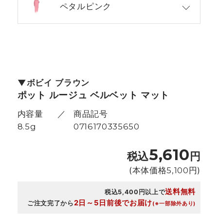
ペタルピンク
ボビイ ブラウン
ポット ルージュ ベルベット マット
内容量
商品記号
8.5g
0716170335650
5,610
税込
円
(本体価格
5,100
円)
送料無料
税込5,400円以上で
2日～5日前後でお届け
ご注文完了から
(※一部除外あり)