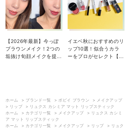
ミアマット】 こんにちは
新作リップ💄 8月22日に
♪ ボビイブラウンの川村
発売された「リュクス カ
です。 本日ご紹介するリ
シミア マット リップステ
ップは、 まるでカシミア
ィック」はチェックされ
のようにソフトで、唇を
ましたか？👀 上質なマ
【2026年最新】今っぽ
イエベ秋におすすめのリ
優しく包み込むようなな
ット仕上がりで、深みの
ブラウンメイク！2つの
ップ10選！似合うカラ
めらかさ。 ウルトラマッ
あるカラーバリエーショ
垢抜け旬顔メイクを提...
ーをプロがセレクト【...
トな仕上がりながら、潤
ン。取り入れるとイッキ
いを保ち、乾燥しにくい
に大人の秋メイクに🤎
快適なつけ心地。 【リュ
みなさまは、どの色が気
クス カシミアマット
になりますか？ 秋リップ
リップスティック】です
をお探しの方、色選びで
💄✨ 日常に、そして特
お悩みの方は、 ぜひ
別な瞬間にも、思わず手
DEPACOオンラインカウ
ホーム
>
ブランド一覧
>
ボビイ ブラウン
>
メイクアップ
>
リップ
>
リュクス カシミア マット リップスティック
が伸びる“毎日使いたくな
ンセリングをご利用くだ
ホーム
>
カテゴリ一覧
>
メイクアップ
>
リュクス カシミ
るマットリップ”です。 保
さいね♪ <a
ア マット リップスティック
湿成分を配合したフォー
href="https://depaco.dai
ホーム
>
カテゴリ一覧
>
メイクアップ
>
リップ
>
リュク
ミュラは、唇をケアしな
matsuzakaya.jp/shop/pag