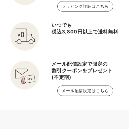
ラッピング詳細はこちら
ア／メイクアップ） ・眉
毛の描き方 ・崩れにくい
ベースメイク 🕒約20分
いつでも
さくっと気になるカ
税込3,800円以上で送料無料
テゴリだけを聞きたい方
に！ ・ファンデ／下地／
アイシャドウ／リップ／
クレンジング／洗顔／化
メール配信設定で限定の
粧水など… ＿＿＿＿＿＿
割引クーポンをプレゼント
＿＿＿＿＿＿＿＿＿＿＿
(不定期)
メール配信設定はこちら