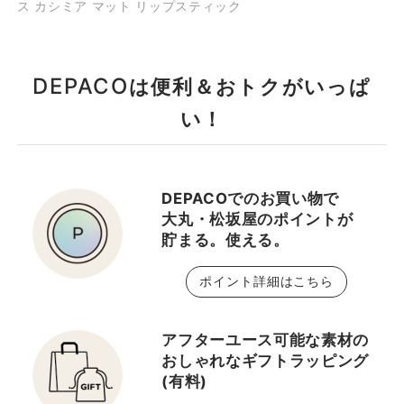
ス カシミア マット リップスティック
がら、鮮やかな発色と軽
style="text-decoration:
やかな質感を両立。 マッ
underline; font-
トな仕上がりながら、洗
weight:700;">ご予約・
DEPACO
は便利＆おトクがいっぱ
練と快適さの理想的なバ
詳細はこちら</a> ＿＿＿
ランスを目指します。 こ
＿＿＿＿＿＿＿＿＿＿＿
い！
れからの秋冬にぴったり
＿＿＿ 【ブランド横断型
なリップです‼️ 是非、店
カウンセリング】 デパコ
頭でもお待ちしておりま
スのプロ≪DEPACO
DEPACOでのお買い物で
す😊
BA≫があなたにぴったり
大丸・松坂屋のポイントが
のアイテムやメイクをブ
貯まる。使える。
ランド横断してご提案し
ます。 DEPACO会員様の
ポイント詳細はこちら
無料サービスですので、
ぜひお気軽にお越しくだ
さい。 🕒約45分 ト
アフターユース可能な素材の
ータルに色々じっくりと
おしゃれなギフトラッピング
聞きたい方に！ ・総合カ
(有料)
ウンセリング（スキンケ