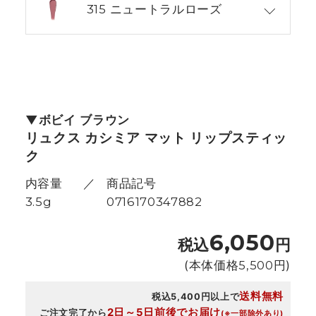
315 ニュートラルローズ
ボビイ ブラウン
リュクス カシミア マット リップスティッ
ク
内容量
商品記号
3.5g
0716170347882
6,050
税込
円
(本体価格
5,500
円)
送料無料
税込5,400円以上で
2日～5日前後でお届け
ご注文完了から
(※一部除外あり)