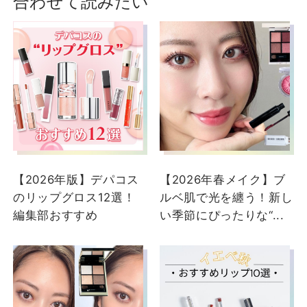
合わせて読みたい
ショップスタッフ・ブランド担当者のおすす
めをご紹介
ボビイ ブラウン
DEPACO BA
kawamura
釣川
大丸札幌店
DEPACO BA
【2026年版】デパコス
【2026年春メイク】ブ
のリップグロス12選！
ルベ肌で光を纏う！新し
編集部おすすめ
い季節にぴったりな“...
2025/10/09
2025/08/25
【心地良さまとう、カシ
【ボビイ ブラウン】秋の