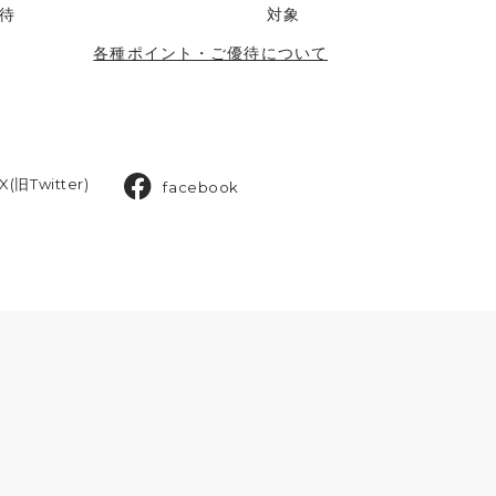
待
対象
各種ポイント・ご優待について
X(旧Twitter)
facebook