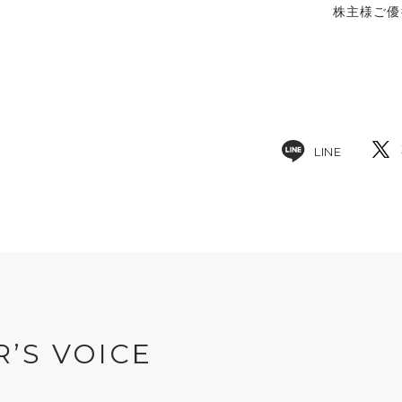
株主様ご優
LINE
R’S VOICE