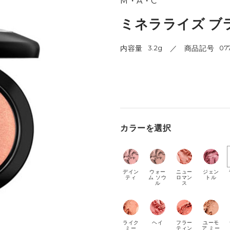
M・A・C
ミネラライズ ブ
内容量
3.2g
商品記号
07
カラーを選択
デイン
ウォー
ニュー
ジェン
ティ
ム ソウ
ロマン
トル
ル
ス
ライク
ヘイ
フラー
ユーモ
ミー
ティン
ア ミー