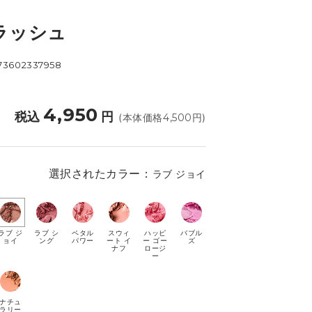
ラッシュ
73602337958
4,950
税込
円
(本体価格
4,500
円)
選択されたカラー：
ラブ ジョイ
ラブ ジ
ラブ シ
ペタル
スウィ
ハッピ
バブル
ョイ
ング
パワー
ート イ
ー ゴー
ズ
ナフ
ロージ
ー
ナチュ
ラリー