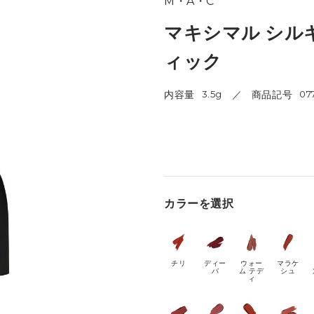
M・A・C
マキシマル シル
ィック
内容量
3.5g
商品記号
07
カラーを選択
チリ
ディー
ウォー
マラケ
バ
ム テデ
シュ
ィ