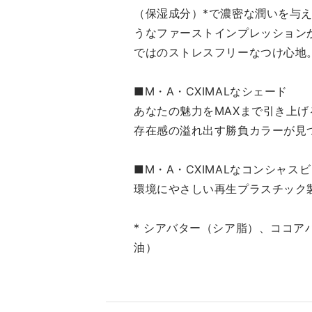
（保湿成分）*で濃密な潤いを与
うなファーストインプレッション
ではのストレスフリーなつけ心地
■M・A・CXIMALなシェード
あなたの魅力をMAXまで引き上
存在感の溢れ出す勝負カラーが見
■M・A・CXIMALなコンシャス
環境にやさしい再生プラスチック
* シアバター（シア脂）、ココ
油）