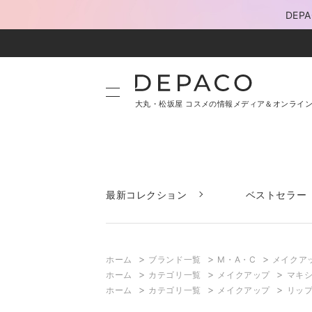
DE
大丸・松坂屋 コスメの情報メディア＆オンライ
最新コレクション
ベストセラー
>
>
>
ホーム
ブランド一覧
M・A・C
メイクア
>
>
>
ホーム
カテゴリ一覧
メイクアップ
マキシ
>
>
>
ホーム
カテゴリ一覧
メイクアップ
リッ