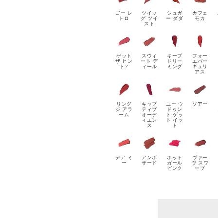
ゴー レ
ツイッ
シュガ
カフェ
トロ
グ ツイ
ー ダダ
モカ
スト
ゲット
スウィ
キープ
フォー
ザ ヒン
ート デ
ドリー
エバー
ト?
ィール
ミング
キュリ
アス
リング
キャプ
ユー ウ
ソアー
ジ アラ
ティブ
ドゥン
ーム
オーデ
ト ゲッ
ィエン
ト イッ
ス
ト
デア ミ
アンボ
ホット
ヴァー
ー
ザード
ガール
ヴ スワ
ピンク
ーブ