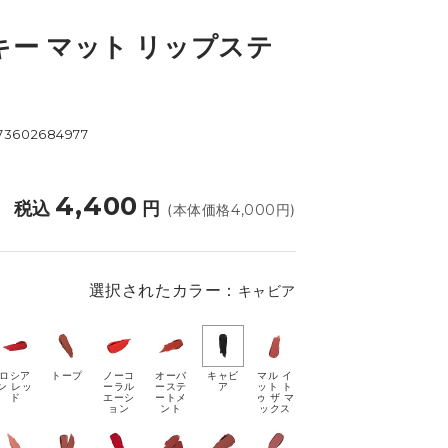
キー マット リップステ
73602684977
4,400
税込
円
(本体価格
4,000
円)
選択されたカラー：
キャビア
ロシア
トープ
ノーコ
オーバ
キャビ
マル イ
ン レッ
ーラル
ーステ
ア
ット ト
ド
エーシ
ートメ
ゥ ザ マ
ョン
ント
ックス