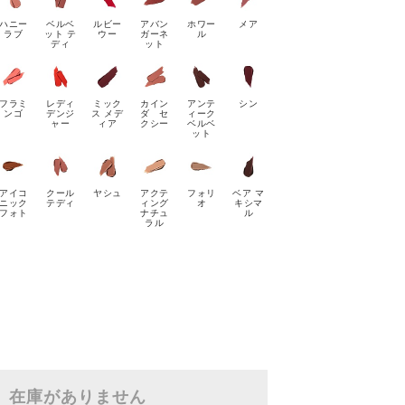
ハニー
ベルベ
ルビー
アバン
ホワー
メア
ラブ
ット テ
ウー
ガーネ
ル
ディ
ット
フラミ
レディ
ミック
カイン
アンテ
シン
ンゴ
デンジ
ス メデ
ダ セ
ィーク
ャー
ィア
クシー
ベルベ
ット
アイコ
クール
ヤシュ
アクテ
フォリ
ベア マ
ニック
テディ
ィング
オ
キシマ
フォト
ナチュ
ル
ラル
在庫がありません