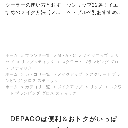
シーラーの使い方とおす
ウンリップ22選！イエ
します！ ★スクワートプ
すめのメイク方法【メ...
ベ・ブルベ別おすすめ...
ランピング グロスステ
ィック 全10色 べたつか
ずとろけるような質感で
うるっとツヤ唇を演出し
ます‼︎ シアバター、アボ
カドオイル配合で乾燥を
防ぎ保湿されるのでお出
ホーム
>
ブランド一覧
>
M・A・C
>
メイクアップ
>
リ
ップ
>
リップスティック
>
スクワート プランピング グロ
掛けの際のお直しとして
ス スティック
持ち運びにもとてもおす
ホーム
>
カテゴリ一覧
>
メイクアップ
>
スクワート プラ
すめです☺️ 繰り出し式ス
ンピング グロス スティック
ティックタイプのグロス
ホーム
>
カテゴリ一覧
>
メイクアップ
>
リップ
>
スクワ
なのででササっと手軽に
ート プランピング グロス スティック
お直しができます‼︎ ※1度
出すと戻らない容器構造
の為、1~2mm程出してご
DEPACO
は便利＆おトクがいっぱ
使用ください。 カラーは
全10色で、どれも透け感