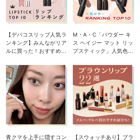
大丸神戸店
【デパコスリップ人気ラ
M・A・C「パウダー キ
ンキング】みんながリア
ス ヘイジー マット リッ
ルに買った！おすすめ...
プスティック」人気色...
2024/12/06
【2024年下半期ベスコス
うるうるリップグロス!20
代〜30代おすすめ!】 皆
さまこんにちは😊今回は
MACスタッフが仕事でも
プライベートでも愛用す
青クマを上手に隠すコン
【スウォッチあり】ブラ
るリップグロスをご紹介