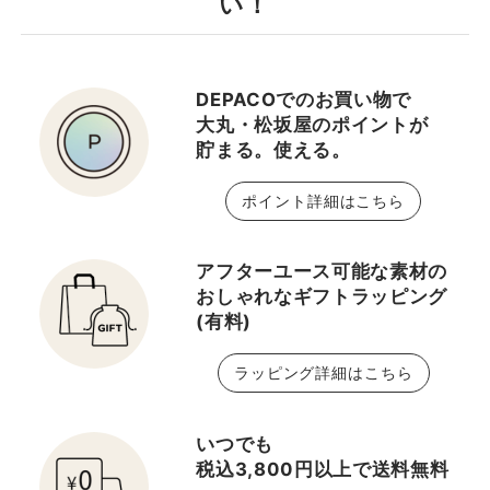
い！
のある発色です✨ 付け心
地はミントのようなスー
っとひんやりとした付け
DEPACOでのお買い物で
心地でリフレッシュした
大丸・松坂屋のポイントが
い時にもおすすめです！
貯まる。使える。
単体でナチュラルなリッ
プも素敵ですし、お手持
ポイント詳細はこちら
ちのリップと重ね付けを
して色チェンを楽しんで
みてください‼︎🌈
アフターユース可能な素材の
おしゃれなギフトラッピング
(有料)
ラッピング詳細はこちら
いつでも
税込3,800円以上で送料無料