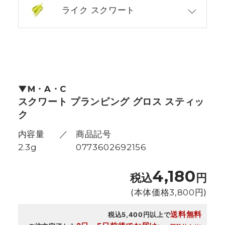
ライク スクワート
M・A・C
スクワート プランピング グロス スティッ
ク
内容量
商品記号
2.3g
0773602692156
4,180
税込
円
(本体価格
3,800
円)
送料無料
税込5,400円以上で