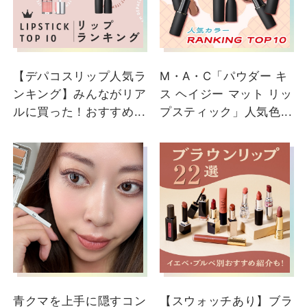
大丸神戸店
【デパコスリップ人気ラ
M・A・C「パウダー キ
ンキング】みんながリア
ス ヘイジー マット リッ
ルに買った！おすすめ...
プスティック」人気色...
2024/12/06
【2024年下半期ベスコス
うるうるリップグロス!20
代〜30代おすすめ!】 皆
さまこんにちは😊今回は
MACスタッフが仕事でも
プライベートでも愛用す
青クマを上手に隠すコン
【スウォッチあり】ブラ
るリップグロスをご紹介