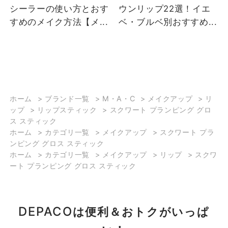
シーラーの使い方とおす
ウンリップ22選！イエ
します！ ★スクワートプ
すめのメイク方法【メ...
ベ・ブルベ別おすすめ...
ランピング グロスステ
ィック 全10色 べたつか
ずとろけるような質感で
うるっとツヤ唇を演出し
ます‼︎ シアバター、アボ
カドオイル配合で乾燥を
防ぎ保湿されるのでお出
ホーム
>
ブランド一覧
>
M・A・C
>
メイクアップ
>
リ
ップ
>
リップスティック
>
スクワート プランピング グロ
掛けの際のお直しとして
ス スティック
持ち運びにもとてもおす
ホーム
>
カテゴリ一覧
>
メイクアップ
>
スクワート プラ
すめです☺️ 繰り出し式ス
ンピング グロス スティック
ティックタイプのグロス
ホーム
>
カテゴリ一覧
>
メイクアップ
>
リップ
>
スクワ
なのででササっと手軽に
ート プランピング グロス スティック
お直しができます‼︎ ※1度
出すと戻らない容器構造
の為、1~2mm程出してご
DEPACO
は便利＆おトクがいっぱ
使用ください。 カラーは
全10色で、どれも透け感