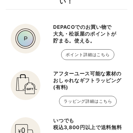
い！
のある発色です✨ 付け心
地はミントのようなスー
っとひんやりとした付け
DEPACOでのお買い物で
心地でリフレッシュした
大丸・松坂屋のポイントが
い時にもおすすめです！
貯まる。使える。
単体でナチュラルなリッ
プも素敵ですし、お手持
ポイント詳細はこちら
ちのリップと重ね付けを
して色チェンを楽しんで
みてください‼︎🌈
アフターユース可能な素材の
おしゃれなギフトラッピング
(有料)
ラッピング詳細はこちら
いつでも
税込3,800円以上で送料無料