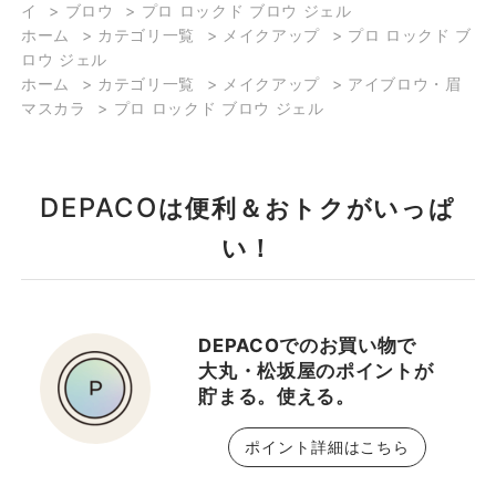
イ
>
ブロウ
>
プロ ロックド ブロウ ジェル
眉】 【仕上がり別♡おす
ホーム
>
カテゴリ一覧
>
メイクアップ
>
プロ ロックド ブ
すめトレンド眉LOOK】
ロウ ジェル
前回投稿した＜M・A・C
ホーム
>
カテゴリ一覧
>
メイクアップ
>
アイブロウ・眉
＞のアイブロウペンシル
マスカラ
>
プロ ロックド ブロウ ジェル
にアイブロウパウダー
や、アイブロウマスカラ
を 組み合わせて、おすす
DEPACO
は便利＆おトクがいっぱ
めの眉Lookを3パターン
ご紹介します♡ 眉毛は、
い！
組み合わせるカラーやア
イテム次第で眉毛のみな
らず メイク全体の雰囲気
DEPACOでのお買い物で
や印象を変えることが出
大丸・松坂屋のポイントが
来ます！ なりたい雰囲気
貯まる。使える。
やイメージにあわせてぜ
ひ、参考にしてみてくだ
ポイント詳細はこちら
さいね！ ～自眉をいかし
たヘルシーな【透け感眉