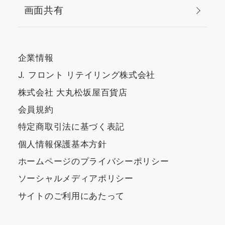
画面共有
DEPACOビューティーア
ドバイザーにご相談くだ
さい！ ブランドの枠を超
えてお客様におすすめの
企業情報
コスメをご提案いたしま
す。 ちょっとしたお悩み
J. フロント リテイリング株式会社
でももちろんOKですので
株式会社 大丸松坂屋百貨店
是非、お気軽にご相談く
会員規約
ださいね。 皆さまのご予
約お待ちしております♪
特定商取引法に基づく表記
<a
個人情報保護基本方針
href="https://depaco.daimaru-
ホームページのプライバシーポリシー
matsuzakaya.jp/shop/pages/onlineservices.aspx#O
style="text-decoration:
ソーシャルメディアポリシー
underline; font-
サイトのご利用にあたって
weight:700;">ご予約は
こちら</a>