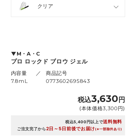
クリア
M・A・C
プロ ロックド ブロウ ジェル
内容量
商品記号
7.8mL
0773602695843
3,630
税込
円
(本体価格
3,300
円)
送料無料
税込5,400円以上で
2日～5日前後でお届け
ご注文完了から
(※一部除外あり)