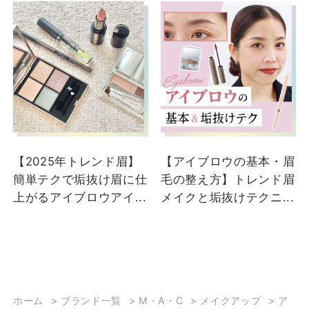
めをご紹介
DEPACO BA
釣川
DEPACO BA
【2025年トレンド眉】
【アイブロウの基本・眉
簡単テクで垢抜け眉に仕
毛の整え方】トレンド眉
上がるアイブロウアイ...
メイクと垢抜けテクニ...
2024/07/05
【＜M・A・C＞の新作ア
ホーム
>
ブランド一覧
>
M・A・C
>
メイクアップ
>
ア
イブロウで作るトレンド