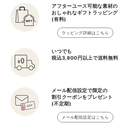
Look】～ 【ペンシル】
アフターユース可能な素材の
✔︎＜M・A・C＞プロ ブ
おしゃれなギフトラッピング
(有料)
ロウ ディファイナー １Ｍ
Ｍ－チップ ペンシル ト
ラッピング詳細はこちら
ープ 【クリアマスカラ】
✔︎＜M・A・C＞プロ ロ
ックド ブロウ ジェル ～
いつでも
眉密度高めできちんと見
税込3,800円以上で送料無料
えが叶う【きれいめ眉
Look】～ 【ペンシル】
✔︎＜M・A・C＞プロ ブ
ロウ ディファイナー １Ｍ
メール配信設定で限定の
Ｍ－チップ ペンシル ヒ
割引クーポンをプレゼント
ッコリー 【パウダー】
(不定期)
✔︎＜セルヴォーク＞イン
ディケイト アイブロウパ
メール配信設定はこちら
ウダー 08 ～まとまり
のある明るめカラーがお