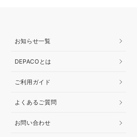
洒落な【ふんわり眉
Look】～ 【ペンシル】
✔︎＜M・A・C＞プロ ブ
ロウ ディファイナー １Ｍ
Ｍ－チップ ペンシル ブ
お知らせ一覧
ルネット 【カラーマス
カラ】 ✔︎＜RMK＞アイブ
ロウ カラー 02 モカ ＿
DEPACOとは
＿＿＿＿＿＿＿＿＿＿＿
＿＿ 《ご案内》
ご利用ガイド
DEPACO会員様・無料サ
ービス ブランド横断型の
【オンラインカウンセリ
よくあるご質問
ング】はご存知ですか？
ブランドがたくさんあっ
て 何を使えばいいか分か
お問い合わせ
らないな…など デパコス
選びでお困りの際は