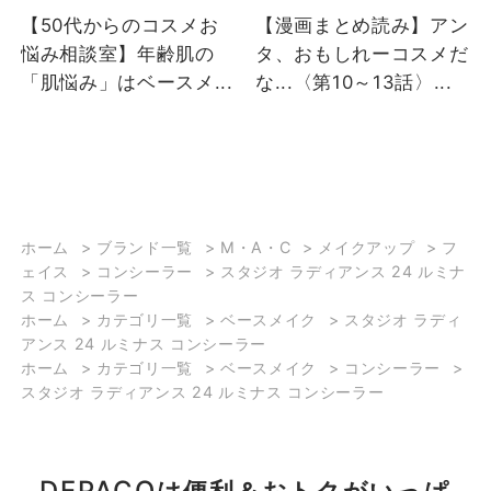
【50代からのコスメお
【漫画まとめ読み】アン
悩み相談室】年齢肌の
タ、おもしれーコスメだ
「肌悩み」はベースメ...
な...〈第10～13話〉...
ホーム
>
ブランド一覧
>
M・A・C
>
メイクアップ
>
フ
ェイス
>
コンシーラー
>
スタジオ ラディアンス 24 ルミナ
ス コンシーラー
ホーム
>
カテゴリ一覧
>
ベースメイク
>
スタジオ ラディ
アンス 24 ルミナス コンシーラー
ホーム
>
カテゴリ一覧
>
ベースメイク
>
コンシーラー
>
スタジオ ラディアンス 24 ルミナス コンシーラー
DEPACO
は便利＆おトクがいっぱ