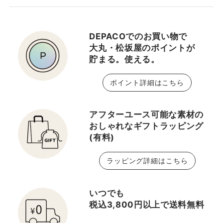
チークにも。リップステ
ィックの下地としても使
えるリップバーム。 ⑤環
DEPACOでのお買い物で
境への優しさを大切にし
大丸・松坂屋のポイントが
たサステナブル・フォー
貯まる。使える。
ミュラ*3 角度によって変
わるホログラム色でフォ
ポイント詳細はこちら
トジェニックなパッケー
ジ。さらに、環境にも貢
献できるリサイクル素材
アフターユース可能な素材の
を採用。 ＊1 天然由来成
おしゃれなギフトラッピング
(有料)
分とは、自然由来指数
91%（水を含まない）
ラッピング詳細はこちら
ISO16128準拠 ＊2 シア
バター（シア脂）、ホホ
バオイル（ホホバ種子
いつでも
油）配合。共に保湿成分
税込3,800円以上で送料無料
＊3 パラベン・パラフィ