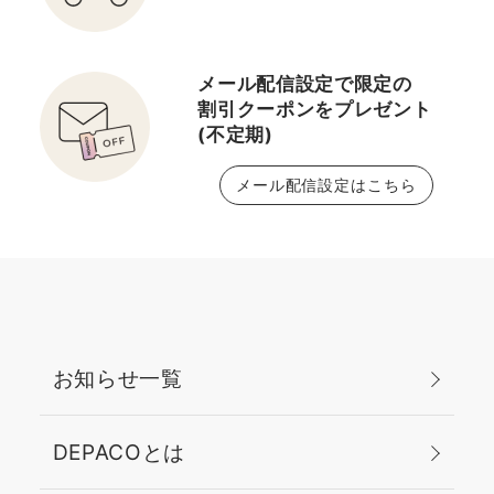
ン・鉱物油フリー こちら
は全部で7色展開です！
ツヤ感とキューティーな
メール配信設定で限定の
カラー♡ 塗り心地も滑ら
割引クーポンをプレゼント
かに塗りやすいです！ こ
(不定期)
の夏にピッタリ♡
メール配信設定はこちら
お知らせ一覧
DEPACOとは