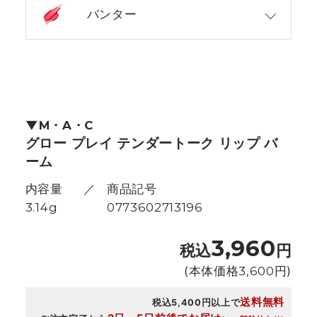
バンター
M・A・C
グロー プレイ テンダートーク リップ バ
ーム
内容量
商品記号
3.14g
0773602713196
3,960
税込
円
(本体価格
3,600
円)
送料無料
税込5,400円以上で