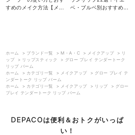
すぎない絶妙な色設計で
すめのメイク方法【メ...
ベ・ブルベ別おすすめ...
本来の唇の色よりも魅せ
たくなる発色で顔色を明
るい印象に。 ②唇の水分
量次第でひとりひとり異
なるカラーに変化し、く
すみさえも自分だけ
の“色”に。 ③91％天然由
ホーム
>
ブランド一覧
>
M・A・C
>
メイクアップ
>
リ
ップ
>
リップスティック
>
グロー プレイ テンダートーク
来成分＊1。スキンケア級
リップ バーム
のうるおい感、 自然由来
ホーム
>
カテゴリ一覧
>
メイクアップ
>
グロー プレイ テ
の保湿成分を配合*2。 と
ンダートーク リップ バーム
ろけるように伸びるバー
ホーム
>
カテゴリ一覧
>
メイクアップ
>
リップ
>
グロー
ムテクスチャーにはケア
プレイ テンダートーク リップ バーム
効果があり、快適さが長
時間実現。ひと塗りで柔
らかくしっとりとした唇
DEPACO
は便利＆おトクがいっぱ
に。 ④頬骨につけること
でツヤと血色感を与える
い！