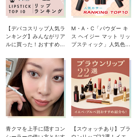
【デパコスリップ人気ラ
M・A・C「パウダー キ
ンキング】みんながリア
ス ヘイジー マット リッ
ルに買った！おすすめ...
プスティック」人気色...
2024/07/27
【M・A・C グロー プレ
イ テンダートーク リップ
バーム】 洒落っ気と血色
感を両立した、M・A・C
ならではのリップバーム
が登場!! ①どんなスキン
青クマを上手に隠すコン
【スウォッチあり】ブラ
トーンでも濃すぎず、薄
シーラーの使い方とおす
ウンリップ22選！イエ