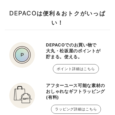
underline; font-
同ご来店をお待ちしてお
weight:700;">ご予約・
ります！ *1 ノイズレス美
DEPACO
は便利＆おトクがいっぱ
詳細はこちら</a> ＿＿＿
肌とは、メイク効果によ
＿＿＿＿＿＿＿＿＿＿＿
り毛穴や色ムラ、テカリ
い！
＿＿＿ 【ブランド横断型
などが目立ちにくい肌。
カウンセリング】 デパコ
*2 スキンケア成分とは、
スのプロ≪DEPACO
着色剤、製品の防腐剤や
DEPACOでのお買い物で
BA≫があなたにぴったり
安定剤を除く、水や保湿
大丸・松坂屋のポイントが
のアイテムやメイクをブ
剤、皮膚コンディショニ
貯まる。使える。
ランド横断してご提案し
ング成分のこと
ます。 DEPACO会員様の
ポイント詳細はこちら
無料サービスですので、
ぜひお気軽にお越しくだ
さい。 🕒約45分 トータ
アフターユース可能な素材の
おしゃれなギフトラッピング
ルに色々じっくりと聞き
(有料)
たい方に！ ・総合カウン
セリング（スキンケア／
ラッピング詳細はこちら
メイクアップ） ・眉毛の