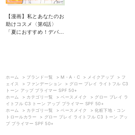
なりませんか？🥵 今回は
感をキープ。ノイズレス
メイク崩れにおすすの下
美肌*1が叶えられるアイ
【漫画】私とあなたのお
地＆フェイスパウダーを
テムです♪ 高温多湿な環
助けコスメ〈第6話〉
ご紹介します。 夏だけで
境下で暮らすアジア人の
「夏におすすめ！デパ...
なく秋冬もお使いいただ
ために開発されているた
きやすいアイテムなの
め、UV効果も高く、化粧
で、チェックしてみてく
持ちも高めてくれます！
ださい♪ 自分にあったベ
(個人差あり) ・カラー
ースメイクアイテムや崩
は、清涼感のあるライト
れにくいベースメイク作
リーラベンダーと多幸感
りの方法などを詳しく知
のあるフレッシュピーチ
ホーム
>
ブランド一覧
>
M・A・C
>
メイクアップ
>
フ
ェイス
>
ファンデーション
>
グロー プレイ ライトフル C3
りたい方は ぜひ、
の2色。 ・79%スキンケ
トーン アップ プライマー SPF 50+
DEPACO オンラインカウ
ア成分*2。 ・
ホーム
>
カテゴリ一覧
>
ベースメイク
>
グロー プレイ ラ
ンセリングをご利用くだ
SPF50+/PA+++。国内最
イトフル C3 トーン アップ プライマー SPF 50+
さいね！ <a
高レベルのUVBプロテク
ホーム
>
カテゴリ一覧
>
ベースメイク
>
化粧下地・コン
href="https://depaco.daimaru-
ション。 ぜひ店頭にてノ
トロールカラー
>
グロー プレイ ライトフル C3 トーン アッ
matsuzakaya.jp/shop/pages/onlineservices.aspx#O
イズレス美肌を体感して
プ プライマー SPF 50+
style="text-decoration:
みませんか✨ スタッフ一