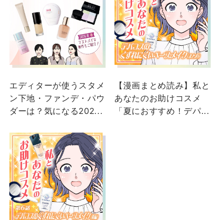
DEPACO BA
マック
釣川
及川
DEPACO BA
松坂屋静岡店
エディターが使うスタメ
【漫画まとめ読み】私と
ン下地・ファンデ・パウ
あなたのお助けコスメ
ダーは？気になる202...
「夏におすすめ！デパ...
2025/08/30
2025/05/14
【下地＆フェイスパウダ
【M•A•C 透明感を崩さ
ー】DEPACO BA おすす
ない化粧下地】 大人気化
め！ まだまだ暑さが残る
粧下地がリニューアル！
この季節、化粧崩れ気に
超薄づきで密着し、透明