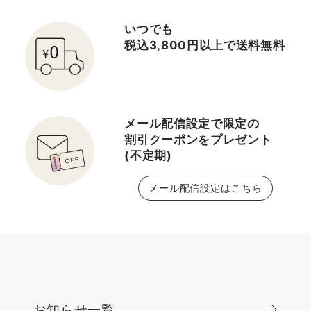
描き方 ・崩れにくいベー
スメイク 🕒約20分 さく
いつでも
っと気になるカテゴリだ
税込3,800円以上で送料無料
けを聞きたい方に！ ・フ
ァンデ／下地／アイシャ
ドウ／リップ／クレンジ
ング／洗顔／化粧水な
メール配信設定で限定の
ど… ＿＿＿＿＿＿＿＿＿
割引クーポンをプレゼント
＿＿＿＿＿＿＿＿
(不定期)
メール配信設定はこちら
お知らせ一覧