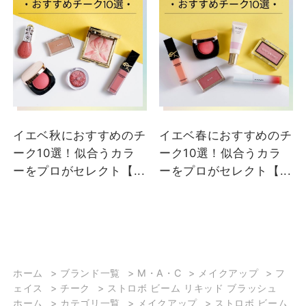
イエベ秋におすすめのチ
イエベ春におすすめのチ
ーク10選！似合うカラ
ーク10選！似合うカラ
ーをプロがセレクト【...
ーをプロがセレクト【...
ホーム
>
ブランド一覧
>
M・A・C
>
メイクアップ
>
フ
ェイス
>
チーク
>
ストロボ ビーム リキッド ブラッシュ
ホーム
>
カテゴリ一覧
>
メイクアップ
>
ストロボ ビーム