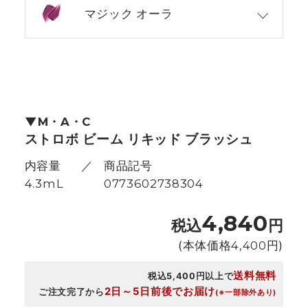
マジック オーラ
M・A・C
ストロボ ビーム リキッド ブラッシュ
内容量
商品記号
4.3mL
0773602738304
4,840
税込
円
(本体価格
4,400
円)
送料無料
税込5,400円以上で
2日～5日前後でお届け
ご注文完了から
(※一部除外あり)