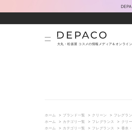
DE
大丸・松坂屋 コスメの情報メディア＆オンライ
>
>
>
ホーム
ブランド一覧
クリーン
フレグラ
>
>
>
ホーム
カテゴリ一覧
フレグランス
クリー
>
>
>
ホーム
カテゴリ一覧
フレグランス
香水