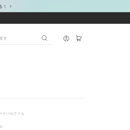
る！
オードパルファム
ム