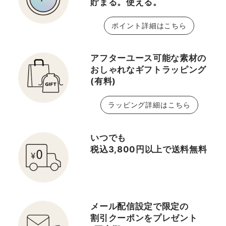
【🙆‍♀️これ1本で完璧眉
貯まる。使える。
色をお選びいただけます
エンヴィリュクスアイシ
🙆‍♀️】 ご覧いただきあり
🎶 メイクの中で実は1番
ャドウクアッド08番のワ
ポイント詳細はこちら
がとうございます！ 大丸
難しいと言われる眉メイ
イルドアース この４色パ
梅田店 エスティ ローダ
ク エスティローダーのア
レットはどのカラーも高
ーのMatsusakaです🌼
アフターユース可能な素材の
イブロー製品を使って 綺
発色ですが肌に馴染みや
エスティ ローダーのアイ
おしゃれなギフトラッピング
麗な眉を目指しましょう
すく、大人のまぶたのく
ブロウペンシルが リニュ
(有料)
💪🏻
すみもきちんとカバーし
ーアル致しました👏 新
てくれる優秀なアイシャ
しい要素として、 ジェル
ラッピング詳細はこちら
ドウです。 特に左上の赤
が追加されました✨ この
みカラーの美しさはお試
ジェルで眉の毛流れを整
しになった方全員が認め
いつでも
えると、 立体感がでるの
てくださるほどです。 ▪️
税込3,800円以上で送料無料
でとても美し眉に見えま
アイラインは目尻のみに
す👀✨ さらに、ペンシ
ひいてくどくならないよ
ルの芯がとても細く 毛を
うに。 ▪️マスカラは上下
1本1本描き足せるので、
のまつ毛にサラッと。 ▪️
とても描きやすくなりま
メール配信設定で限定の
チークは赤みの強いカラ
した✨ ペンシル、パウ
割引クーポンをプレゼント
ーを黒目の下にポンポン