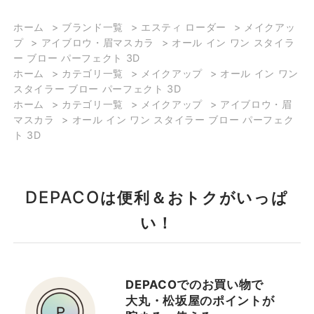
【🤎1本で3役！多機能ア
【一つあると心強い！私
ホーム
>
ブランド一覧
>
エスティ ローダー
>
メイクアッ
イブロー🤎】 皆様こんに
の定番メイク】 あなた
プ
>
アイブロウ・眉マスカラ
>
オール イン ワン スタイラ
ちは！ エスティローダー
は、簡単にキレイに仕上
ー ブロー パーフェクト 3D
のみろです！ 今回は1本
がる安心のMy定番メイク
ホーム
>
カテゴリ一覧
>
メイクアップ
>
オール イン ワン
で3役も使える、 エステ
をもっていますか？ どん
スタイラー ブロー パーフェクト 3D
エスティ ローダー
ィローダーの多機能アイ
な時でもこのメイクなら
ホーム
>
カテゴリ一覧
>
メイクアップ
>
アイブロウ・眉
Matsusaka
ブローを ご紹介いたしま
間違いない、と思える自
マスカラ
>
オール イン ワン スタイラー ブロー パーフェク
大丸梅田店
す👏🏻 💬オール イン ワン
分だけの定番があるとそ
ト 3D
スタイラー ブロー パーフ
れは忙しい毎日の支えに
ェクト 3D ペンシル ☝🏻‪‪芯
なってくれるはずです。
が柔らかく細いので、眉
今日は清潔感があってど
DEPACO
は便利＆おトクがいっぱ
尻を細く描きやすい ✌🏻パ
んな場にも馴染む大人の
い！
ウダーで立体感を出し、
メイクルックをご紹介し
柔らかい印象に 🤟🏻スクリ
ます。 ▪️肌はセミマット
ューブラッシュで毛流れ
に仕立て、眉は柔らかな
を整えキープ 色は全部で
カラーでやや細めにつく
DEPACOでのお買い物で
4色 髪色や全体のメイ
るのがオススメ。 ▪️アイ
2023/10/06
大丸・松坂屋のポイントが
ク、瞳の色に合わせて お
シャドウはピュアカラー