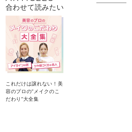
合わせて読みたい
ショップスタッフ・ブランド担当者のおすす
めをご紹介
エスティ ローダー
エスティ ローダー
みろ
松美
大丸下関店
大丸下関店
これだけは譲れない！美
容のプロの“メイクのこ
だわり”大全集
2025/01/20
2023/12/26