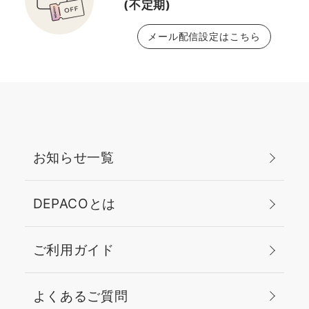
ダー、ジェルが 1本なっ
(不定期)
とのせお粉でしっかりと
ているので持ち運びにも
ボカしています。 ▪️リッ
メール配信設定はこちら
便利です！ ぜひ、新し
プはピュアカラーリップ
くなったアイブロウお試
スティッククリスタルの
し下さい😊
564番クリスタルベビー
エスティローダーの定番
中の定番であり、私は一
生使い続けるだろうなと
思っている最愛のリップ
お知らせ一覧
カラーです。潔くたっぷ
りと塗りましょう。 メイ
DEPACOとは
ク完成です✨ 大人の肌
悩みのあれこれに落ち込
むこともありますが、だ
ご利用ガイド
からこそ自分に手をかけ
ることの大切さも楽しさ
も知ることができるのだ
よくあるご質問
と思います。 何か一つで