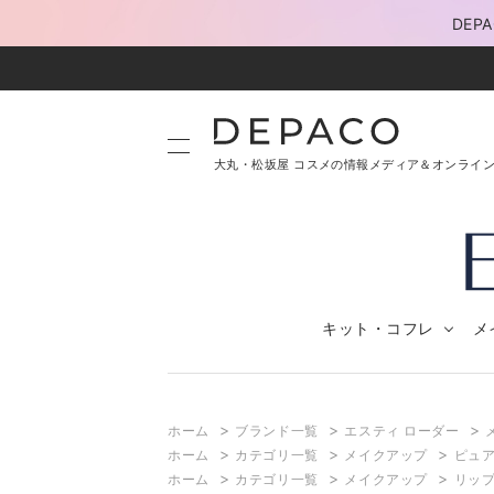
DE
大丸・松坂屋 コスメの情報メディア＆オンライ
キット・コフレ
メ
>
>
>
ホーム
ブランド一覧
エスティ ローダー
>
>
>
ホーム
カテゴリ一覧
メイクアップ
ピュア
>
>
>
ホーム
カテゴリ一覧
メイクアップ
リッ