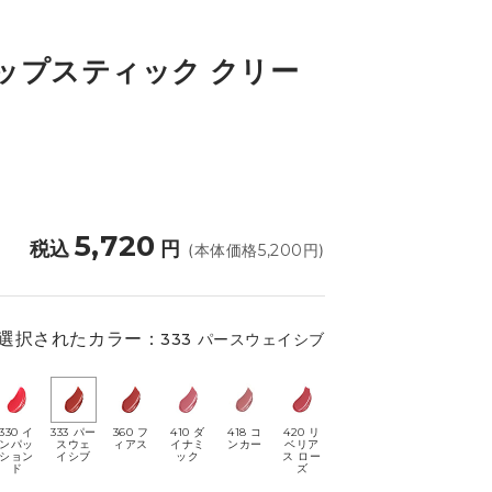
リップスティック クリー
5,720
税込
円
(本体価格
5,200
円)
選択されたカラー：
333 パースウェイシブ
330 イ
333 パー
360 フ
410 ダ
418 コ
420 リ
ンパッ
スウェ
ィアス
イナミ
ンカー
ベリア
ション
イシブ
ック
ス ロー
ド
ズ