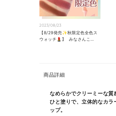
2023/08/23
【8/29発売✨秋限定色全色ス
ウォッチ💄】 みなさんこん
にちは🌻 大丸梅田店エスティ
ローダーのYaginumaです☺️
いつもご覧いただきありがと
うございます！ 8月も下旬に
入りましたね☀️ 暑さは残りま
商品詳細
すがそろそろ秋コスメが気に
なってくる時期ではないでし
ょうか👀 本日はエスティ ロ
なめらかでクリーミーな質
ーダーから発売する ✨大人
ひと塗りで、立体的なカラ
気リップ✨ 🍎秋限定色全5色
ップ。
🍇 のご案内です👏 ------