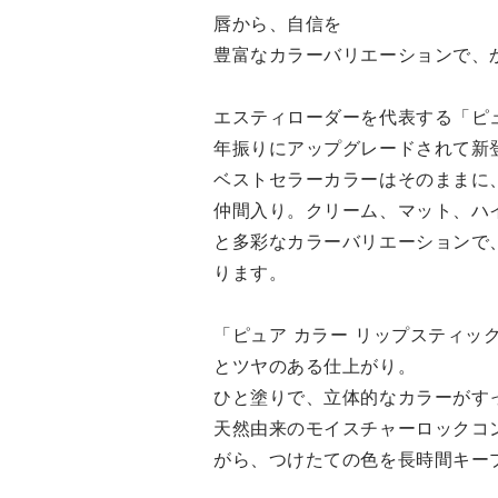
🆕8/29発売 ピュア カラー リ
唇から、自信を
ップスティック クリーム／マ
豊富なカラーバリエーションで、
ット 限定色/全5色 大人気の
高発色リップから、秋色が限
定発売します🤩 うるおいに満
エスティローダーを代表する「ピュ
ちたようなツヤ感を楽しんで
年振りにアップグレードされて新
いただけるクリームタイプ、
ベストセラーカラーはそのままに
シックで上品な印象を与える
仲間入り。クリーム、マット、ハ
マットタイプの2タイプになり
と多彩なカラーバリエーションで
ます。 店頭ではキャップへ
ります。
の刻印も対応しているので、
ギフトにもピッタリ🎁 限定色
「ピュア カラー リップスティッ
のためなくなり次第終了にな
ります。 ぜひチェックしてく
とツヤのある仕上がり。
ださいね✅
ひと塗りで、立体的なカラーがす
天然由来のモイスチャーロックコ
がら、つけたての色を長時間キー