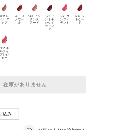
488 レ
541 L.A.
561 イン
672 イ
686 コ
697 レ
ベル ア
ノワー
テンス
ントキ
ンフィ
ネゲー
ップ
ル
ヌード
シケイ
デント
ド
ティン
グ
882 ギ
ルティ
プレジ
ャー
在庫がありません
し込み