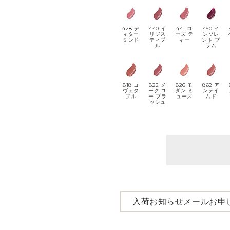
428 デ
440 イ
441 ロ
450 イ
ィター
リジス
ーズ テ
ンソレ
ミンド
ティブ
ィー
ント プ
ル
ラム
818 コ
822 メ
826 モ
862 ア
ヴェタ
ーク ユ
ダン ミ
ンテイ
ブル
ー ブラ
ューズ
ムド
ッシュ
入荷お知らせメールお申