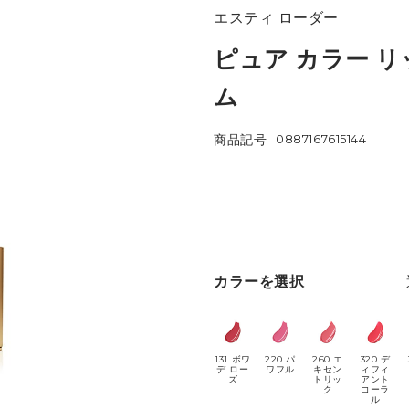
エスティ ローダー
ピュア カラー 
ム
商品記号
0887167615144
カラーを選択
131 ボワ
220 パ
260 エ
320 デ
デ ロー
ワフル
キセン
ィフィ
ズ
トリッ
アント
ク
コーラ
ル