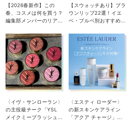
【2026春新作】この
【スウォッチあり】ブラ
春、コスメは何を買う？
ウンリップ22選！イエ
編集部メンバーのリア...
ベ・ブルベ別おすすめ...
2024/05/16
【イエベ秋の推しカラー4
色🫶🏻 ̖́-‬】 ご覧いただき
ありがとうございます！
大丸梅田店 エスティ ロ
ーダーのMatsusakaです
🌼 今回ご紹介するのは、
〈イヴ・サンローラン〉
〈エスティ ローダー〉
ピュア カラー スリック
の主役級チーク「YSL
の新スキンケアライン
シャイン リップスティッ
メイクミーブラッシュ...
「アクア チャージ」...
ク 4色です！ 似たカラー
ですが、ほんの少しずつ