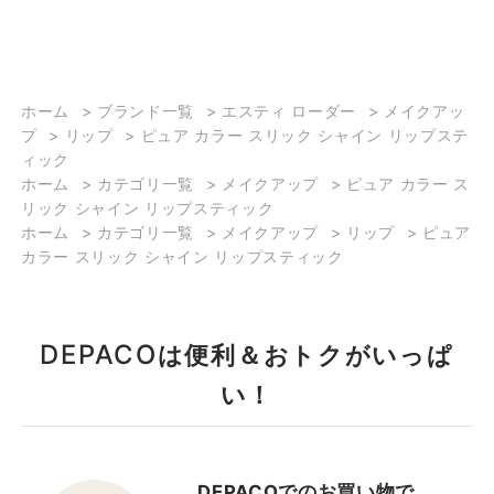
色味が違うのです😳✨️
#222→少し赤みの入った
オレンジレッド #404→
ブラウンほど暗くなく、
オレンジほど明るくな
ホーム
>
ブランド一覧
>
エスティ ローダー
>
メイクアッ
プ
>
リップ
>
ピュア カラー スリック シャイン リップステ
い。絶妙なバランス︎💕︎︎最
ィック
推しカラー！ #803→ワ
ホーム
>
カテゴリ一覧
>
メイクアップ
>
ピュア カラー ス
インレッドのような暗め
リック シャイン リップスティック
レッド #902→肌なじみ
ホーム
>
カテゴリ一覧
>
メイクアップ
>
リップ
>
ピュア
の良いブラウンカラー イ
カラー スリック シャイン リップスティック
エベ秋の推しカラー店頭
でもご紹介させていただ
きます！ぜひお待ちして
DEPACO
は便利＆おトクがいっぱ
おります🌼
い！
DEPACOでのお買い物で