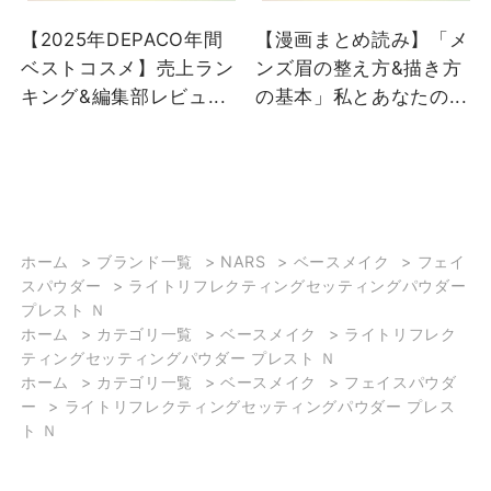
月17日（金）から新発売
SUMMERコレクション全
【2025年DEPACO年間
【漫画まとめ読み】「メ
する ライトリフレクティ
色スウォッチです✨ 5
ベストコスメ】売上ラン
ンズ眉の整え方&描き方
ングクレンジングオイル
月29日（金）～ご予約中
キング&編集部レビュ...
の基本」私とあなたの...
をご紹介させて頂きま
6月12日（金）～新発売
す。 NARSが大切にして
・アフターグロー リッ
いる言葉があります。
プバーム N 保湿力が高
"The best skin is skin
く、ほんのり血色🆙 リッ
that can reflect light."
プ下地としてもオススメ‼︎
「光を反射するような、
・アフターグロー リッ
透明感のある肌」 NARS
プシャイン 簡単にツヤと
ホーム
>
ブランド一覧
>
NARS
>
ベースメイク
>
フェイ
スパウダー
>
ライトリフレクティングセッティングパウダー
は、 メイクを重ねて隠す
血色感を与えるアイテム
プレスト Ｎ
ことよりも、 肌本来の美
☺︎ ・エクスプリシット
ホーム
>
カテゴリ一覧
>
ベースメイク
>
ライトリフレク
しさを大切にしていま
リップスティック 高発色
ティングセッティングパウダー プレスト Ｎ
す。 今回ご紹介する ライ
+高い持続力💫 1本でオシ
ホーム
>
カテゴリ一覧
>
ベースメイク
>
フェイスパウダ
トリフレクティングクレ
ャレに仕上がるカラー
ー
>
ライトリフレクティングセッティングパウダー プレス
ンジングオイルは、 まさ
・クワッドアイシャドー
ト Ｎ
にその考えを体感いただ
柔らかい粉質⭐️ 簡単にグ
けるアイテム🪄 ✔️メイ
ラデーションが作れる万