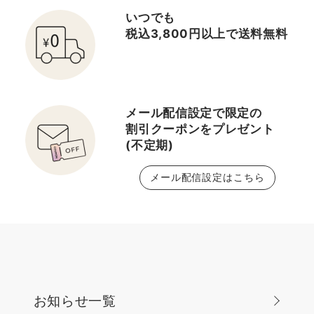
「メイクがなんだか綺麗
立ち寄りくださいませ🎵
いつでも
に仕上がらない。」 そん
大丸梅田店 2階 NARS
税込3,800円以上で送料無料
な時こそ、 ベースメイク
TEL：06-6453-5120
を変える前にクレンジン
（直通）
グを 見直してみるのもお
すすめです✨
メール配信設定で限定の
割引クーポンをプレゼント
(不定期)
メール配信設定はこちら
お知らせ一覧