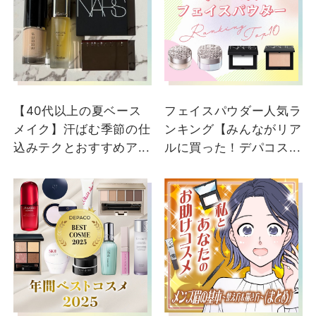
ナーズ
ナーズ
Mai
NARS 大丸梅田店
大丸梅田店
大丸梅田店
【40代以上の夏ベース
フェイスパウダー人気ラ
メイク】汗ばむ季節の仕
ンキング【みんながリア
込みテクとおすすめア...
ルに買った！デパコス...
2026/07/21
2026/06/12
【"メイクを落とす"だけ
【🌊NARS🍉SUMMERコ
で終わらない。ブランド
レクション全色スウォッ
初の光反射クレンジング
チ】 ご覧いただきあり
オイル✨のご紹介 💎】
がとうございます🎵 今回
みなさまこんにちは✨ 7
ご紹介するのは、