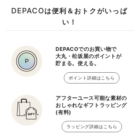
クはもちろん、毛穴の奥
能アイシャドー ・ライ
DEPACO
は便利＆おトクがいっぱ
の汚れや古い角質までや
トリフレクティングセッ
さしく洗い流します。✨
ティングパウダー プレス
い！
✔️水のような軽やかなオ
ト N ベースメイクを崩れ
イルは、ベタつかない質
にくくセット💫 これひと
感でつっぱり感がなく、
つでお直しにも☺︎ ・ラ
DEPACOでのお買い物で
ふっくら柔らかい肌に。
イトリフレクティング セ
大丸・松坂屋のポイントが
🫧 ✔️単に『メーキャッ
ラムクッションファンデ
貯まる。使える。
プを落とす』だけではな
ーション ケース 潤いとカ
くスキンケアの浸透やメ
バー力を兼ね揃えた ライ
ポイント詳細はこちら
イクの仕上がりまで格上
トリフレクティング セラ
げ。🌟 私もクレンジング
ムクッションファンデー
って "メイクを落とす"だ
ション専用の限定ケース
アフターユース可能な素材の
おしゃれなギフトラッピング
けだと思っていました。
💐 自分へのご褒美
(有料)
このクレンジングに出会
や、贈り物にもオススメ
って 朝から使うことで
です☺️ お色味や質感を
ラッピング詳細はこちら
"肌の魅力を引き出す時
直接見ていただけるので
間”に変わりました✨
ぜひ店頭にもお気軽にお