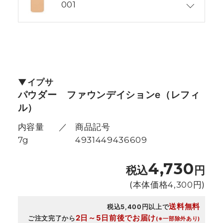
001
イプサ
パウダー ファウンデイションe（レフィ
ル）
内容量
商品記号
7g
4931449436609
4,730
税込
円
(本体価格
4,300
円)
送料無料
税込5,400円以上で
2日～5日前後でお届け
ご注文完了から
(※一部除外あり)