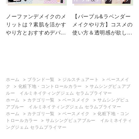
(金) 純白の装いにしのば
せたのは、花嫁を幸せに
ノーファンデメイクのメ
【パープル&ラベンダー
みちびく色、サムシング
リットは？素肌を活かす
メイクやり方】コスメの
ブルー。 凛としたブルー
やり方とおすすめデパ...
使い方＆透明感が欲し...
には、変わることのない
愛の想いが込められてい
ます。 やわらかなウエデ
ィングベールのように透
明感溢れる、純粋な香
り。 香りの祝福に包まれ
て、二人の幸せが永遠に
ホーム
>
ブランド一覧
>
ジルスチュアート
>
ベースメイ
ク
>
化粧下地・コントロールカラー
>
サムシングピュアブ
続きますように。 ※限定
ルー イルミネイティングジェム セラムプライマー
品のため数に限りがござ
ホーム
>
カテゴリ一覧
>
ベースメイク
>
サムシングピュ
います。 .・*・.・*・.・
アブルー イルミネイティングジェム セラムプライマー
*・.・*・.・*・.・*・.・
ホーム
>
カテゴリ一覧
>
ベースメイク
>
化粧下地・コン
*・.・*・. 最後までご覧
トロールカラー
>
サムシングピュアブルー イルミネイティ
いただきありがとうござ
ングジェム セラムプライマー
います！ <a