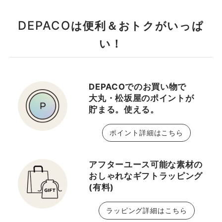
href="https://www.instagram.com/jillstuartbeauty_
style="text-decoration:
DEPACO
は便利＆おトクがいっぱ
underline; font-
weight:700;">♡ジルス
い！
チュアート大丸東京店公
式Instagram</a> <a
href="https://www.instagram.com/jillstuartbeauty_sty
DEPACOでのお買い物で
style="text-decoration:
大丸・松坂屋のポイントが
underline; font-
貯まる。使える。
weight:700;">♡ジルス
チュアートビューティス
ポイント詳細はこちら
タイリスト公式
Instagram</a> フォロー
お待ちしております🌸 ・
アフターユース可能な素材の
おしゃれなギフトラッピング
*・.・*・.・*・.・*・.・
(有料)
*・.・*・.・*・.・*・. 最
後までご覧いただきあり
ラッピング詳細はこちら
がとうございます！ ♡大