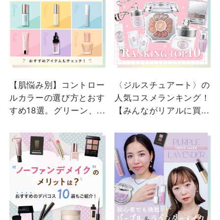
ジルスチュアート
misaki
大丸東京店
【肌悩み別】コントロー
〈ジルスチュアート〉の
ルカラーの選び方とおす
人気コスメランキング！
すめ18選。グリーン、...
【みんながリアルに買...
2026/05/21
【♡𝐉𝐈𝐋𝐋𝐒𝐓𝐔𝐀𝐑𝐓 ♡
2026年
Something Pure Blue】
発売日 2026年5月22日