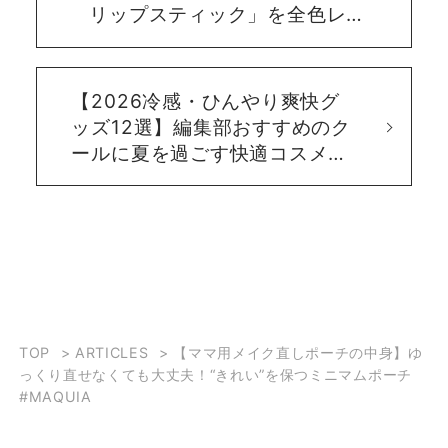
リップスティック」を全色レビ
ュー！おすすめ3色のスウォッ
チもご紹介
【2026冷感・ひんやり爽快グ
ッズ12選】編集部おすすめのク
ールに夏を過ごす快適コスメ
〈エディターが使ってみた〉
TOP
>
ARTICLES
>
【ママ用メイク直しポーチの中身】ゆ
っくり直せなくても大丈夫！“きれい”を保つミニマムポーチ
#MAQUIA