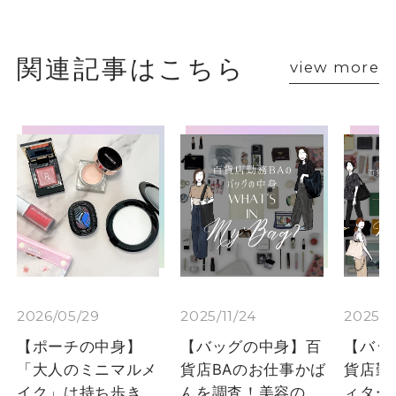
関連記事はこちら
view more
2026/05/29
2025/11/24
2025/1
【ポーチの中身】
【バッグの中身】百
【バッ
「大人のミニマルメ
貨店BAのお仕事かば
貨店勤
イク」は持ち歩き...
んを調査！美容の...
ィターの