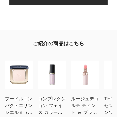
ご紹介の商品はこちら
プードルコン
コンプレクシ
ルージュデコ
THR
パクトエサン
ョン フェイ
ルテ ティン
セン
シエルｎ
（...
ス カラー
...
ト ＆ プラ...
ンツ ト