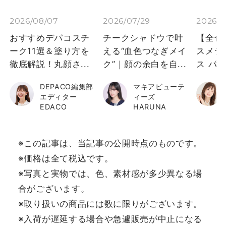
2026/08/07
2026/07/29
2026/0
おすすめデパコスチ
チークシャドウで叶
【全色
ーク11選＆塗り方を
える“血色つなぎメイ
スメデ
徹底解説！丸顔さ...
ク”｜顔の余白を自...
ス パウ
DEPACO編集部
マキアビューテ
エディター
ィーズ
EDACO
HARUNA
※この記事は、当記事の公開時点のものです。
※価格は全て税込です。
※写真と実物では、色、素材感が多少異なる場
合がございます。
※取り扱いの商品には数に限りがございます。
※入荷が遅延する場合や急遽販売が中止になる