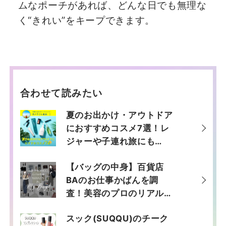
ムなポーチがあれば、どんな日でも無理な
く“きれい”をキープできます。
合わせて読みたい
夏のお出かけ・アウトドア
におすすめコスメ7選！レ
ジャーや子連れ旅にも
♪【子連れお出かけインフ
【バッグの中身】百貨店
ルエンサーあメ子さん厳
BAのお仕事かばんを調
選】
査！美容のプロのリアル持
ち物は？＜What‘s in my
スック(SUQQU)のチーク
bag?＞