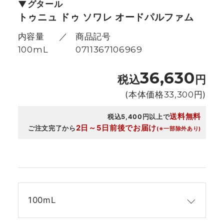
グタール
トゥニュ ドゥ ソワレ オードパルファム
内容量
商品記号
100mL
0711367106969
36,630
税込
円
(本体価格
33,300
円)
送料無料
税込5,400円以上で
2日～5日前後でお届け
ご注文完了から
(※一部除外あり)
100mL