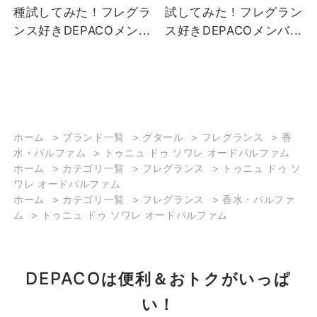
種試してみた！フレグラ
試してみた！フレグラン
ンス好きDEPACOメン...
ス好きDEPACOメンバ...
ホーム
>
ブランド一覧
>
グタール
>
フレグランス
>
香
水・パルファム
>
トゥニュ ドゥ ソワレ オードパルファム
ホーム
>
カテゴリ一覧
>
フレグランス
>
トゥニュ ドゥ ソ
ワレ オードパルファム
ホーム
>
カテゴリ一覧
>
フレグランス
>
香水・パルファ
ム
>
トゥニュ ドゥ ソワレ オードパルファム
DEPACO
は便利＆おトクがいっぱ
い！