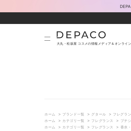
DE
大丸・松坂屋 コスメの情報メディア＆オンライ
>
>
>
ホーム
ブランド一覧
グタール
フレグラ
>
>
>
ホーム
カテゴリ一覧
フレグランス
プチシ
>
>
>
ホーム
カテゴリ一覧
フレグランス
香水