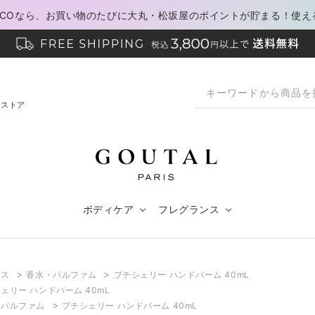
PACOなら、お買い物のたびに大丸・松坂屋のポイントが貯まる！使え
ンストア
ボディケア
フレグランス
>
>
ンス
香水・パルファム
プチシェリー ハンドバーム 40mL
ェリー ハンドバーム 40mL
>
・パルファム
プチシェリー ハンドバーム 40mL