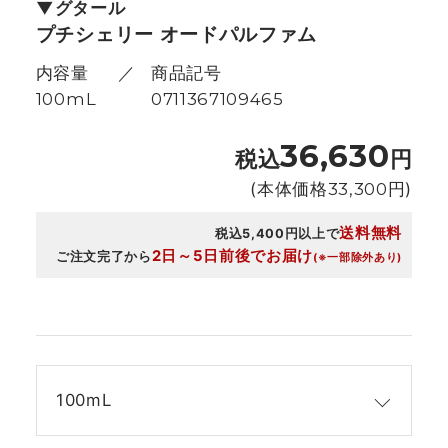
グタール
プチシェリー オードパルファム
内容量
商品記号
100mL
0711367109465
36,630
税込
円
(本体価格
33,300
円)
送料無料
税込5,400円以上で
2日～5日前後でお届け
ご注文完了から
(※一部除外あり)
100mL