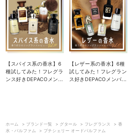
【スパイス系の香水】6
【レザー系の香水】6種
種試してみた！フレグラ
試してみた！フレグラン
ンス好きDEPACOメン...
ス好きDEPACOメンバ...
ホーム
>
ブランド一覧
>
グタール
>
フレグランス
>
香
水・パルファム
>
プチシェリー オードパルファム