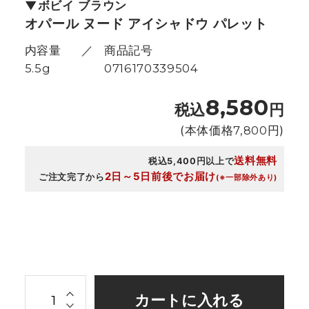
ボビイ ブラウン
オパール ヌード アイシャドウ パレット
内容量
商品記号
5.5g
0716170339504
8,580
税込
円
(本体価格
7,800
円)
送料無料
税込5,400円以上で
2日～5日前後でお届け
ご注文完了から
(※一部除外あり)