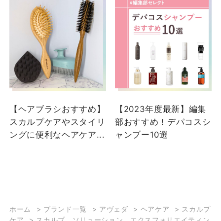
【ヘアブラシおすすめ】
【2023年度最新】編集
スカルプケアやスタイリ
部おすすめ！デパコスシ
ングに便利なヘアケア...
ャンプー10選
ホーム
>
ブランド一覧
>
アヴェダ
>
ヘアケア
>
スカルプ
ケア
>
スカルプ ソリューション エクスフォリエイティン